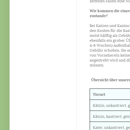
seltenen Fällen eine Nu
Wie kommen die einze
zustande?
Bei Katzen und Kaninc
den Kosten für die Kas
meist hälftig als Gebü
ebenfalls ein grober Ü
4-6 Wochen) Aufenthalt
Gebühr erhoben. Sie s
von Vorneherein kein
angestrebt wird und d
müssen.
Übersicht über unser
Tierart
Kätzin, unkastriert,
Kätzin, kastriert, ge
Kater, unkastriert, 