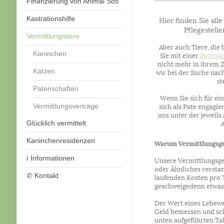
Finanzierung von Animal Sos
Hier finden Sie all
Kastrationshilfe
Pflegestell
Vermittlungstiere
Aber auch Tiere, die
Kaninchen
Sie mit einer
Patensc
nicht mehr in ihrem 
wir bei der Suche na
Katzen
st
Patenschaften
Wenn Sie sich für ei
sich als Pate engagie
Vermittlungsverträge
uns unter der jeweil
Glücklich vermittelt
Kaninchenresidenzen
Warum Vermittlungsge
ℹ️ Informationen
Unsere Vermittlungsge
oder Ähnliches versta
✆ Kontakt
laufenden Kosten pro T
geschweigedenn etwas
Der Wert eines Lebewes
Geld bemessen und scho
unten aufgeführten Ta