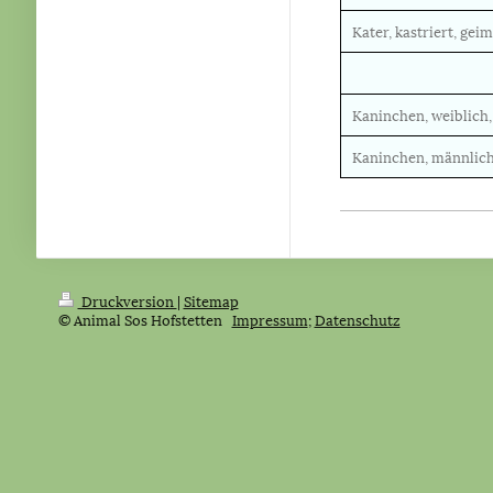
Kater, kastriert, gei
Kaninchen, weiblich, 
Kaninchen, männlich,
Druckversion
|
Sitemap
© Animal Sos Hofstetten
Impressum
;
Datenschutz