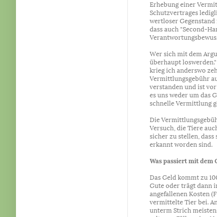
Erhebung einer Vermit
Schutzvertrages ledigl
wertloser Gegenstand 
dass auch "Second-Han
Verantwortungsbewuss
Wer sich mit dem Argum
überhaupt loswerden."
krieg ich anderswo ze
Vermittlungsgebühr aus
verstanden und ist vor 
es uns weder um das G
schnelle Vermittlung g
Die Vermittlungsgebüh
Versuch, die Tiere auc
sicher zu stellen, dass
erkannt worden sind.
Was passiert mit dem 
Das Geld kommt zu 100
Gute oder trägt dann 
angefallenen Kosten (Fu
vermittelte Tier bei. A
unterm Strich meistens