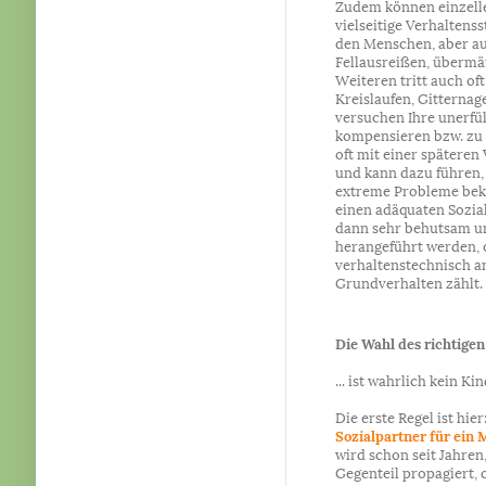
Zudem können einzell
vielseitige Verhaltens
den Menschen, aber au
Fellausreißen, übermä
Weiteren tritt auch of
Kreislaufen, Gitternage
versuchen Ihre unerfül
kompensieren bzw. zu k
oft mit einer spätere
und kann dazu führen
extreme Probleme bek
einen adäquaten Sozi
dann sehr behutsam un
herangeführt werden, 
verhaltenstechnisch a
Grundverhalten zählt.
Die Wahl des richtigen 
... ist wahrlich kein Ki
Die erste Regel ist hier
Sozialpartner für ei
wird schon seit Jahren
Gegenteil propagiert, 