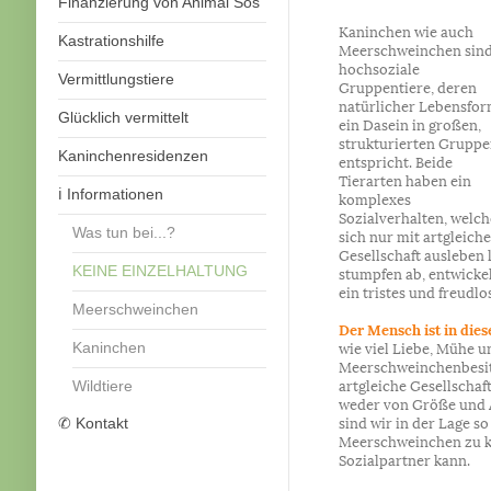
Finanzierung von Animal Sos
Kaninchen wie auch
Kastrationshilfe
Meerschweinchen sin
hochsoziale
Vermittlungstiere
Gruppentiere, deren
natürlicher Lebensfo
Glücklich vermittelt
ein Dasein in großen,
strukturierten Grupp
Kaninchenresidenzen
entspricht. Beide
Tierarten haben ein
ℹ️ Informationen
komplexes
Sozialverhalten, welch
Was tun bei...?
sich nur mit artgleiche
Gesellschaft ausleben 
stumpfen ab, entwicke
KEINE EINZELHALTUNG
ein tristes und freudlo
Meerschweinchen
Der Mensch ist in dies
wie viel Liebe, Mühe u
Kaninchen
Meerschweinchenbesitz
artgleiche Gesellscha
Wildtiere
weder von Größe und A
sind wir in der Lage 
✆ Kontakt
Meerschweinchen zu k
Sozialpartner kann.