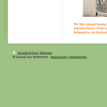
PS: Wer einmal Kanin
Sozialverband erlebt 
behaupten, ein Partner 
Druckversion
|
Sitemap
© Animal Sos Hofstetten
Impressum
;
Datenschutz