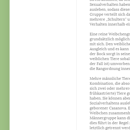
Sexualverhalten haben
ausleben, sodass dies
Gruppe verteilt sich d
mehrere „Schultern“ u
Verhalten innerhalb e
Eine reine Weibcheng
grundsätzlich möglich,
mit sich. Den weiblich
Ausgleich und es kann
der Bock sorgt in sein
weiblichen Tiere sobal
der Fall ist) umworben
die Rangordnung inner
Mehre männliche Tier
Kombination, die abso
sich zwei oder mehrere
frühkastrierte) Tiere 
haben. Sie können aber
Sozialverhaltens ausl
geborener Casanova. Er
Weibchen zusammenhalt
Männergruppe kann die
dies führt in der Regel
letztlich getrennt we