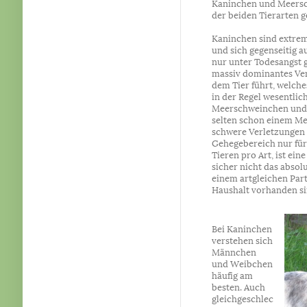
Kaninchen und Meersc
der beiden Tierarten g
Kaninchen sind extrem
und sich gegenseitig 
nur unter Todesangst g
massiv dominantes Ver
dem Tier führt, welch
in der Regel wesentlich
Meerschweinchen und 
selten schon einem M
schwere Verletzungen 
Gehegebereich nur fü
Tieren pro Art, ist ei
sicher nicht das abso
einem artgleichen Par
Haushalt vorhanden si
Bei Kaninchen
verstehen sich
Männchen
und Weibchen
häufig am
besten. Auch
gleichgeschlec