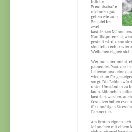
htliche
Freundschafte
n können gut
gehen wie zum
Beispiel bei
zwei
kastrierten Männchen.
Konfliktpotenzial, we
gestellt wird, denn s
sind teils recht revie
Weibchen eignen sich 
Wer nun aber meint, e
passendes Paar, der ir
Lebensmonat eine dau
wiederum für gesteige
sorgt. Die Beiden würd
unter Umständen zu l
kann. Männchen sollte
kastriert werden. Auch
Sexualverhalten eventu
für unnötigen Stress b
Partnertier.
Am Besten eignen sich 
Männchen mit einem ka
sich auch zwei kastrie