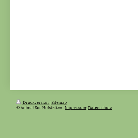
Druckversion
|
Sitemap
© Animal Sos Hofstetten
Impressum
;
Datenschutz